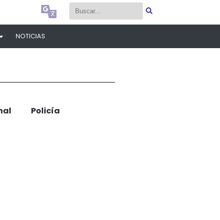
Select Language
▼
Select Language
▼
NOTICIAS
nal
Policía