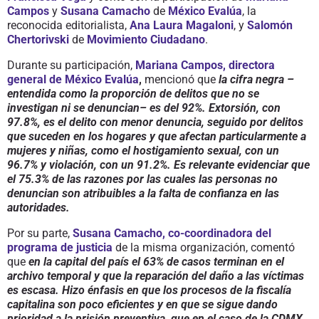
Campos
y
Susana Camacho
de
México Evalúa
, la
reconocida editorialista,
Ana Laura Magaloni
, y
Salomón
Chertorivski
de
Movimiento Ciudadano
.
Durante su participación,
Mariana Campos, directora
general de México Evalúa
,
mencionó que
la cifra negra –
entendida como la proporción de delitos que no se
investigan ni se denuncian– es del 92%. Extorsión, con
97.8%, es el delito con menor denuncia, seguido por delitos
que suceden en los hogares y que afectan particularmente a
mujeres y niñas, como el hostigamiento sexual, con un
96.7% y violación, con un 91.2%. Es relevante evidenciar que
el 75.3% de las razones por las cuales las personas no
denuncian son atribuibles a la falta de confianza en las
autoridades.
Por su parte,
Susana Camacho, co-coordinadora del
programa de justicia
de la misma organización, comentó
que
en la capital del país el 63% de casos terminan en el
archivo temporal y que la reparación del daño a las víctimas
es escasa. Hizo énfasis en que los procesos de la fiscalía
capitalina son poco eficientes y en que se sigue dando
prioridad a la prisión preventiva, que en el caso de la CDMX