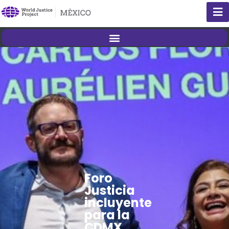
Foro
Justicia
incluyente
para la
CDMX