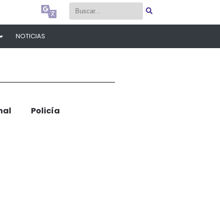
Select Language
▼
Select Language
▼
NOTICIAS
nal
Policía