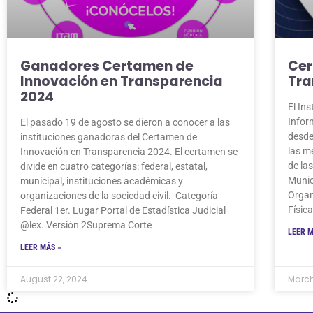
Ganadores Certamen de
Cer
Innovación en Transparencia
Tra
2024
El In
Infor
El pasado 19 de agosto se dieron a conocer a las
desde
instituciones ganadoras del Certamen de
las m
Innovación en Transparencia 2024. El certamen se
de la
divide en cuatro categorías: federal, estatal,
Munic
municipal, instituciones académicas y
Organ
organizaciones de la sociedad civil. Categoría
Físic
Federal 1er. Lugar Portal de Estadística Judicial
@lex. Versión 2Suprema Corte
LEER M
LEER MÁS »
August 22, 2024
March