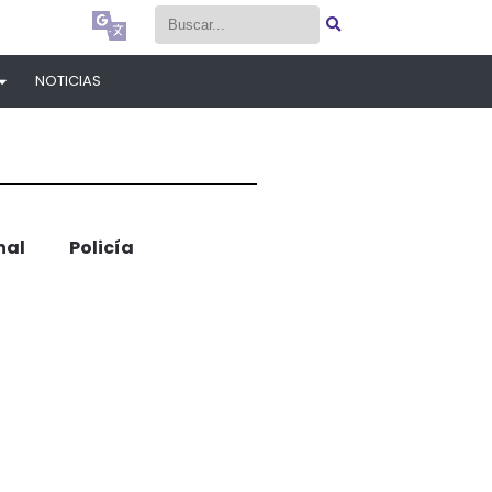
Select Language
▼
Select Language
▼
NOTICIAS
nal
Policía