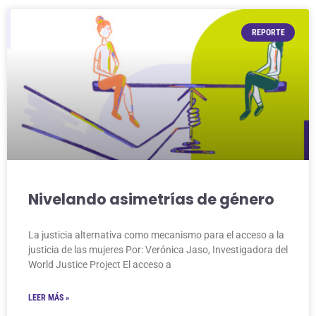
REPORTE
Nivelando asimetrías de género
La justicia alternativa como mecanismo para el acceso a la
justicia de las mujeres Por: Verónica Jaso, Investigadora del
World Justice Project El acceso a
LEER MÁS »