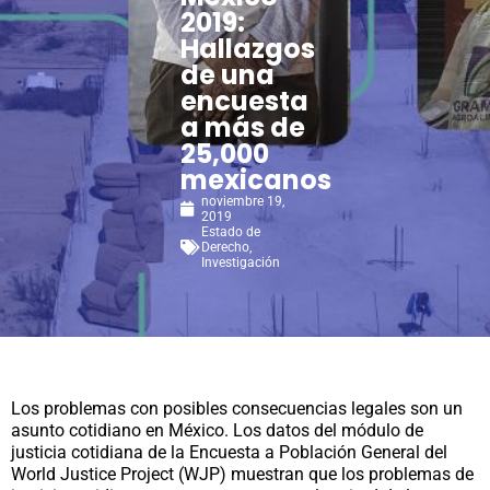
2019:
Hallazgos
de una
encuesta
a más de
25,000
mexicanos
noviembre 19,
2019
Estado de
Derecho
,
Investigación
Los problemas con posibles consecuencias legales son un
asunto cotidiano en México. Los datos del módulo de
justicia cotidiana de la Encuesta a Población General del
World Justice Project (WJP) muestran que los problemas de