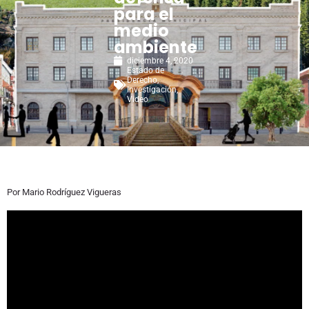
para el
medio
ambiente
diciembre 4, 2020
Estado de
Derecho
,
Investigación
,
Video
Por Mario Rodríguez Vigueras