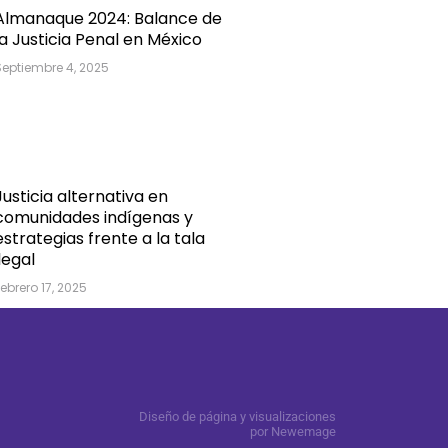
Almanaque 2024: Balance de
la Justicia Penal en México
Septiembre 4, 2025
Justicia alternativa en
comunidades indígenas y
estrategias frente a la tala
ilegal
ebrero 17, 2025
Diseño de página y visualizaciones
por Newemage