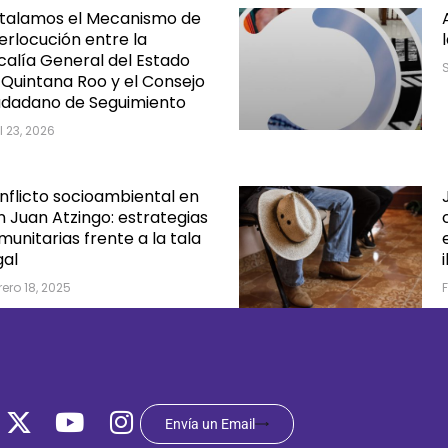
stalamos el Mecanismo de
erlocución entre la
scalía General del Estado
 Quintana Roo y el Consejo
udadano de Seguimiento
l 23, 2026
nflicto socioambiental en
n Juan Atzingo: estrategias
unitarias frente a la tala
gal
rero 18, 2025
F
Envía un Email