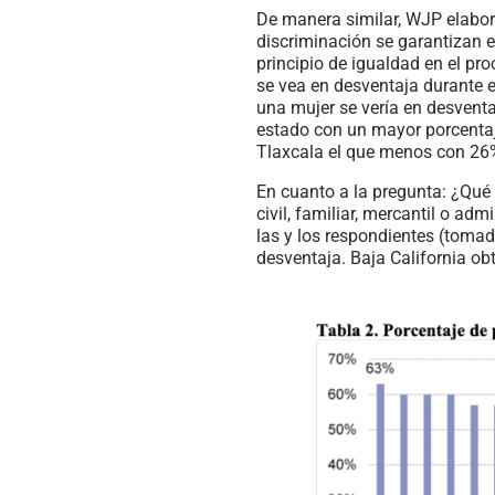
De
manera similar, WJP elaboró
discriminación se garantizan e
principio de igualdad en el pr
se vea en desventaja durante e
una mujer se vería en desvent
estado con un mayor porcentaj
Tlaxcala el que menos con 26
En cuanto a la pregunta: ¿Qué
civil, familiar, mercantil o adm
las y los respondientes (toma
desventaja.
B
aja
California ob