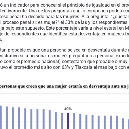
 un indicador para conocer si el principio de igualdad en el pr
fectivamente. Una de las preguntas que lo componen podría cont
oceso penal ha deca
í
do para las mujeres
.
A la pregunta: “¿qué ta
l proceso penal si: es mujer?
”
el 33% de las y los respondientes 
aja
bajo este supuesto
.
Este
porcentaje varía a nivel estatal en M
e de respondientes que identifica esta desventaja
en
mujeres fr
%.
 tan probable es que una persona se vea en desventaja durante
inistrativo si la persona: es mujer?
preguntado a
personal experto
do como el promedio nacional) contestaron que probable o muy 
tuvo el promedio más alto con 63% y Tlaxcala el más bajo con e