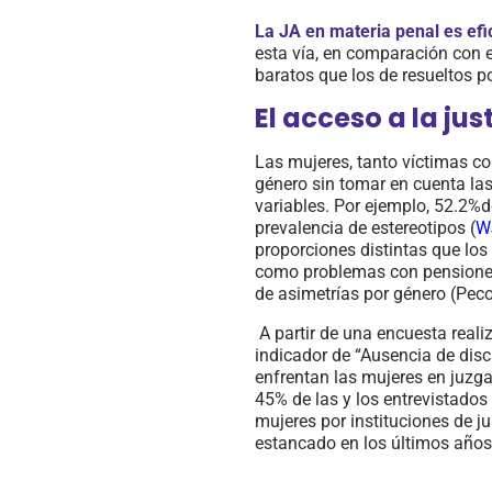
La JA
en materia penal
es efi
esta vía, en comparación con 
baratos que los de resueltos por
El acceso a la ju
Las mujeres, tanto víctimas 
género sin tomar en cuenta las
variables.
Por ejemplo, 52.2%de
prevalencia de estereotipos (
W
proporciones distintas que lo
como problemas con pensiones
de asimetrías por género (Pec
A partir de una
encuesta reali
indicador de “Ausencia de dis
enfrentan las mujeres en juzgad
45% de las y los entrevistados
mujeres por instituciones de j
estancado
en los últimos años