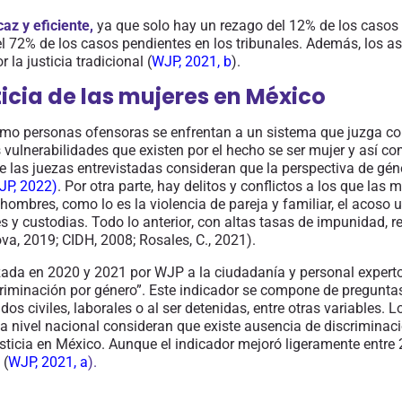
caz y eficiente,
ya que solo hay un rezago del 12% de los casos 
el 72% de los casos pendientes en los tribunales. Además, los
 la justicia tradicional (
WJP, 2021, b
).
sticia de las mujeres en México
como personas ofensoras se enfrentan
a
un sistema que juzga con
 vulnerabilidades que existen por el hecho se ser mujer y así co
 las juezas entrevistadas consideran que la perspectiva de géne
JP, 2022
)
. Por otra parte, h
ay delitos y conflictos a los que las 
s hombres
,
como lo es la violencia de pareja y familiar,
el
acoso u
 y custodias. Todo
lo anterior
, con altas tasas de impunidad, r
ova, 2019; CIDH, 2008
; Rosales, C., 2021
).
zada en 2020 y 2021 por WJP a la ciudadanía y personal experto 
criminación por género”. Este indicador se compone de pregunta
os civiles, laborales o al ser detenidas
, entre otras variables
. L
 a nivel nacional consideran que existe ausencia de discriminac
usticia en México. Aunque el indicador mejoró ligeramente entr
(
WJP, 2021, a
).