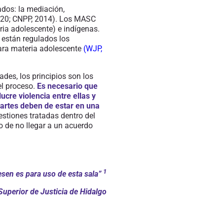
ados: la mediación
,
20; CNPP, 2014
). Los MASC
ria
adolescente) e indígenas.
 están regulados los
ra materia adolescente
(
WJP,
dades,
los principios son los
el proceso.
E
s necesario que
ucre violencia entre ellas y
 partes deben de estar en una
stiones tratadas dentro del
o de no llegar a un acuerdo
1
esen es para uso de esta sala”
Superior de Justicia de Hidalgo