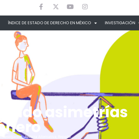
ÍNDICE DE ESTADO DE DERECHO EN MÉXICO
INVESTIGACIÓN
lando asimetrías
énero
Investigación
,
Justicia Alternativa
,
Reporte