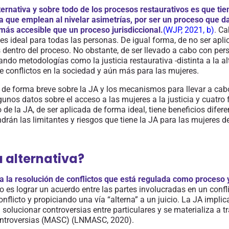
lternativa y sobre todo de
los procesos restaurativos
es que
tie
a que emplean al nivelar asimetrías, por ser un proceso que da
 más accesible que un proceso jurisdiccional.
(
WJP, 2021, b)
.
Cab
 es ideal para todas las personas. De igual forma, de no ser apl
s dentro del proceso. No obstante, de ser llevado a cabo con pe
ando metodologías como la justicia restaurativa
-distinta a la a
e conflictos en la sociedad y aún más para las mujeres.
á de forma breve sobre la JA y los mecanismos para llevar a cab
unos datos sobre el acceso a las mujeres a la justicia y cuatro 
de la JA, de ser aplicada de forma ideal, tiene beneficios difer
ondrán las limitantes y riesgos que tiene la JA para las mujeres 
a alternativa?
 la resolución de conflictos que está regulada como proceso 
 es lograr un acuerdo entre las partes involucradas en un confli
nflicto y propiciando una vía “alterna” a un juicio. La JA
implic
ra solucionar controversias entre particulares y se materializa a
ontroversias (MASC)
(LNMASC, 2020)
.