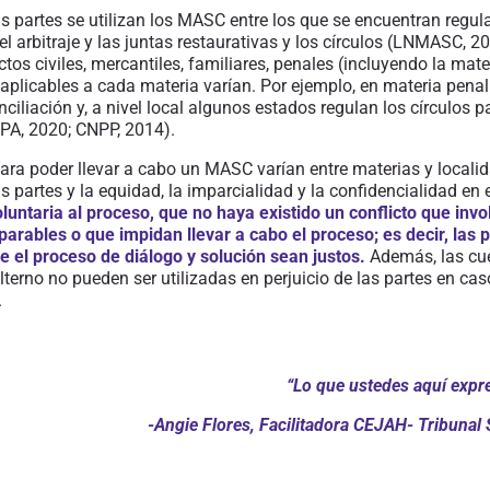
as partes
se utilizan los MASC entre los que se encuentran regul
el arbitraje y las juntas restaurativas
y los círculos
(
LNMASC, 20
ctos civiles, mercantiles, familiares, penales (incluyendo
la mate
aplicables a cada materia varían. Por ejemplo, en materia penal
iliación y, a nivel local algunos estados regulan
los círculos
pa
A, 2020; CNPP, 2014
).
 para poder llevar a cabo un MASC varían entre materias y locali
s partes y la equidad, la imparcialidad y la confidencialidad en 
untaria al proceso, que no haya existido un conflicto que invol
parables o que impidan llevar a cabo el proceso; es decir, las
e el proceso de diálogo y solución sean justos
.
Además, las cue
erno no pueden ser utilizadas en perjuicio de las partes en cas
.
“Lo que ustedes aquí expr
-Angie Flores, Facilitadora CEJAH- Tribunal 