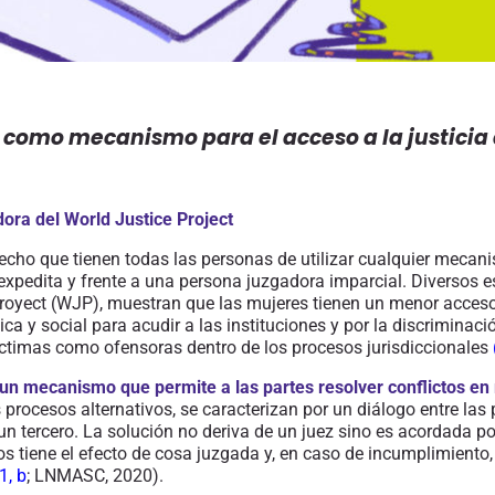
a como mecanismo para el acceso a la justicia
dora del World Justice Project
erecho que tienen todas las personas de utilizar cualquier mecan
expedita y frente a una persona juzgadora imparcial. Diversos e
royect
(WJP)
, muestran que las mujeres tienen un menor acceso
ica y social para acudir a las instituciones y por la discriminaci
íctimas como ofensoras dentro de los procesos jurisdiccionales
un mecanismo que permite a las partes resolver conflictos en m
procesos alternativos, se caracterizan por un diálogo entre las
 un tercero. La solución
no deriva de un juez sino es
acordada po
s tiene el
efecto de cosa juzgada y, en caso de incumplimiento, s
1
,
b
; LNMASC, 2020
).