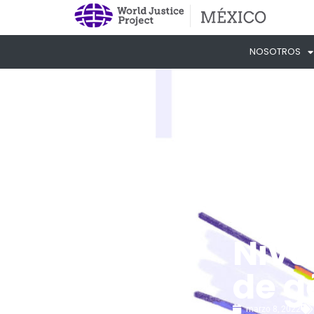
NOSOTROS
Nive
de g
marzo 8, 2022