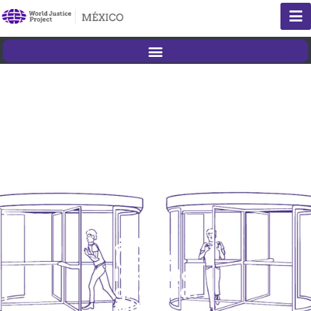
¿Qué
(no) es
la puerta
giratoria?
Mitos,