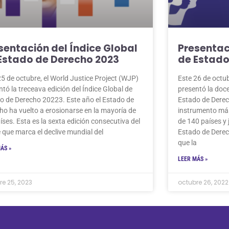
sentación del Índice Global
Presentac
Estado de Derecho 2023
de Estado
25 de octubre, el World Justice Project (WJP)
Este 26 de octub
ntó la treceava edición del Índice Global de
presentó la doce
o de Derecho 20223. Este año el Estado de
Estado de Derech
ho ha vuelto a erosionarse en la mayoría de
instrumento más
aíses. Esta es la sexta edición consecutiva del
de 140 países y 
e que marca el declive mundial del
Estado de Derec
que la
ÁS »
LEER MÁS »
re 25, 2023
octubre 26, 2022