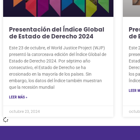
Presentación del Índice Global
Pre
de Estado de Derecho 2024
de 
Este 23 de octubre, el World Justice Project (WJP)
Este 
presentó la catorceava edición del Índice Global de
prese
Estado de Derecho 2024. Por séptimo año
Estad
consecutivo, el Estado de Derecho se ha
Derec
erosionado en la mayoría de los países. Sin
los p
embargo, los datos del Índice también muestran
Índic
que la recesión mundial
LEER M
LEER MÁS »
octubre 23, 2024
octub