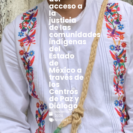
acceso a
la
justicia
de las
comunidades
indígenas
del
Estado
de
México a
través de
los
Centros
de Paz y
Diálogo
noviembre 7,
2024
Noticias